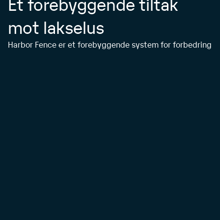
Et forebyggende tiltak
mot lakselus
Harbor Fence er et forebyggende system for forbedring
av fiskehelse, basert på et kontrollert elektromagnetisk
felt som etableres rundt oppdrettsmerder. Strømfeltet
fungerer som en åpen barriere som reduserer tilførselen
av luselarver og maneter, og bidrar dermed til å
forebygge parasittbelastning og forbedre
fiskevelferden i merdene.